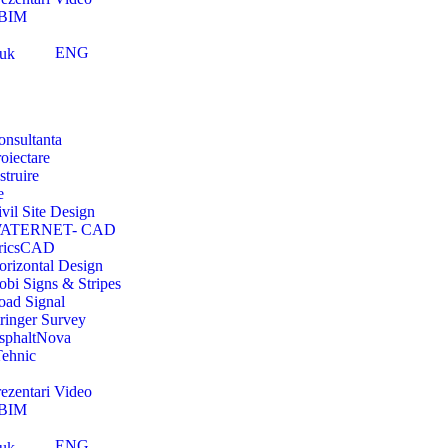
 BIM
ENG
onsultanta
oiectare
struire
e
vil Site Design
ATERNET- CAD
ricsCAD
orizontal Design
obi Signs & Stripes
oad Signal
tringer Survey
sphaltNova
Tehnic
rezentari Video
 BIM
ENG