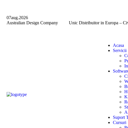
07
aug.
2026
Australian Design Company
●
Unic Distribuitor in Europa – Ci
Acasa
Servicii
C
Pr
In
Softwar
Ci
W
B
H
K
R
S
A
Suport 
Cursuri
P