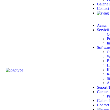
Galerie
Contact
Acasa
Servicii
C
Pr
In
Softwar
Ci
W
B
H
K
R
S
A
Suport 
Cursuri
P
Galerie
Contact