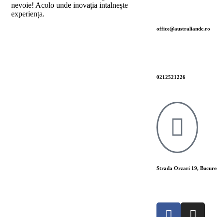
nevoie! Acolo unde inovația intalnește
experiența.
office@australiandc.ro
0212521226
Strada Orzari 19, Bucures