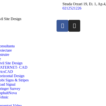
Strada Orzari 19, Et. 1, Ap.
0212521226
vil Site Design
onsultanta
oiectare
struire
e
vil Site Design
ATERNET- CAD
ricsCAD
orizontal Design
obi Signs & Stripes
oad Signal
tringer Survey
sphaltNova
Tehnic
rezentari Video