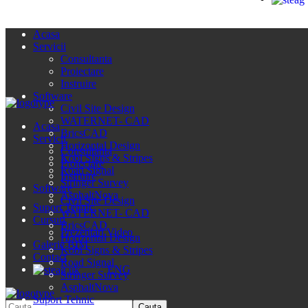
Acasa
Servicii
Consultanta
Proiectare
Instruire
Software
Civil Site Design
WATERNET- CAD
Acasa
BricsCAD
Servicii
Horizontal Design
Consultanta
Kobi Signs & Stripes
Proiectare
Road Signal
Instruire
Stringer Survey
Software
AsphaltNova
Civil Site Design
Suport Tehnic
WATERNET- CAD
Cursuri
BricsCAD
Prezentari Video
Horizontal Design
Galerie BIM
Kobi Signs & Stripes
Contact
Road Signal
ENG
Stringer Survey
AsphaltNova
Suport Tehnic