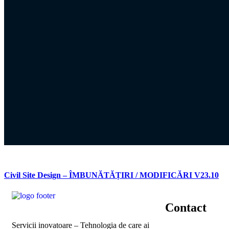
Civil Site Design – ÎMBUNĂTĂȚIRI / MODIFICĂRI V23.10
Contact
Servicii inovatoare – Tehnologia de care ai