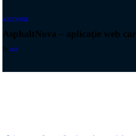
SOFTWARE
AsphaltNova – aplicație web car
De
root