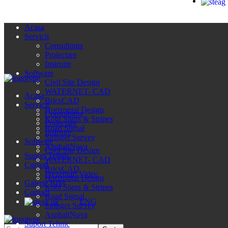
Acasa
Servicii
Consultanta
Proiectare
Instruire
Software
Civil Site Design
WATERNET- CAD
Acasa
BricsCAD
Servicii
Horizontal Design
Consultanta
Kobi Signs & Stripes
Proiectare
Road Signal
Instruire
Stringer Survey
Software
AsphaltNova
Civil Site Design
Suport Tehnic
WATERNET- CAD
Cursuri
BricsCAD
Prezentari Video
Horizontal Design
Galerie BIM
Kobi Signs & Stripes
Contact
Road Signal
ENG
Stringer Survey
AsphaltNova
Suport Tehnic