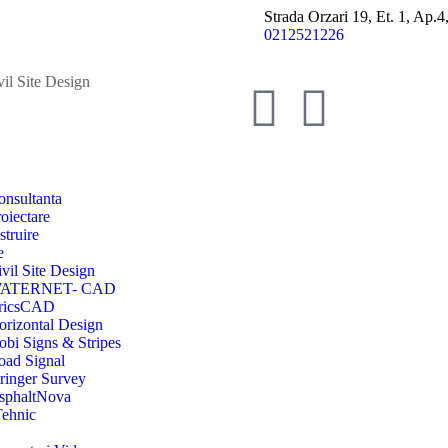
Strada Orzari 19, Et. 1, Ap.
0212521226
vil Site Design
onsultanta
oiectare
struire
e
vil Site Design
ATERNET- CAD
ricsCAD
orizontal Design
obi Signs & Stripes
oad Signal
tringer Survey
sphaltNova
Tehnic