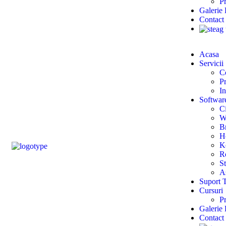
P
Galerie
Contact
Acasa
Servicii
C
Pr
In
Softwar
Ci
W
B
H
K
R
S
A
Suport 
Cursuri
P
Galerie
Contact