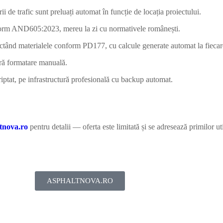
 de trafic sunt preluați automat în funcție de locația proiectului.
form AND605:2023, mereu la zi cu normativele românești.
lectând materialele conform PD177, cu calcule generate automat la fiecar
ră formatare manuală.
riptat, pe infrastructură profesională cu backup automat.
tnova.ro
pentru detalii — oferta este limitată și se adresează primilor ut
ASPHALTNOVA.RO