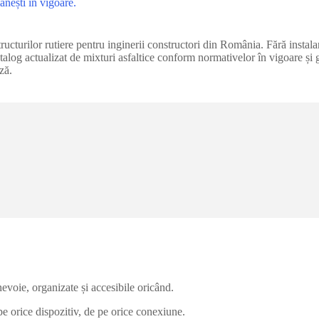
ânești în vigoare.
ucturilor rutiere pentru inginerii constructori din România. Fără instala
 catalog actualizat de mixturi asfaltice conform normativelor în vigoare 
ză.
evoie, organizate și accesibile oricând.
e orice dispozitiv, de pe orice conexiune.