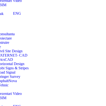
rezentari Video
 BIM
ENG
onsultanta
oiectare
struire
e
vil Site Design
ATERNET- CAD
ricsCAD
orizontal Design
obi Signs & Stripes
oad Signal
tringer Survey
sphaltNova
Tehnic
rezentari Video
 BIM