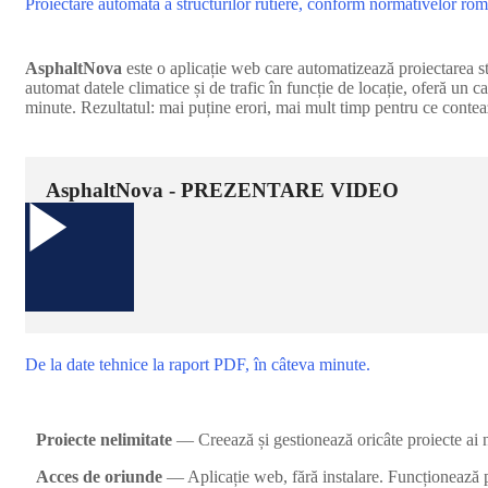
Proiectare automată a structurilor rutiere, conform normativelor rom
AsphaltNova
este o aplicație web care automatizează proiectarea str
automat datele climatice și de trafic în funcție de locație, oferă un
minute. Rezultatul: mai puține erori, mai mult timp pentru ce contea
AsphaltNova - PREZENTARE VIDEO
De la date tehnice la raport PDF, în câteva minute.
Proiecte nelimitate
— Creează și gestionează oricâte proiecte ai n
Acces de oriunde
— Aplicație web, fără instalare. Funcționează p