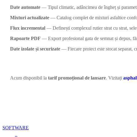
Date automate
— Tipul climatic, adâncimea de îngheț și parametrii
Mixturi actualizate
— Catalog complet de mixturi asfaltice con
Flux incremental
— Definești complexul rutier strat cu strat, se
Rapoarte PDF
— Export profesional gata de semnat și depus, fă
Date izolate și securizate
— Fiecare proiect este stocat separat, c
Acum disponibil la
tarif promoțional de lansare
. Vizitați
asphal
SOFTWARE