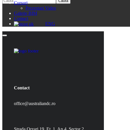
Cursuri
Prezentari Video
Galerie BIM
Contact
ENG
Contact
office@australiandc.ro
Strada Orzari 19, Et. 1, Ap.4, Sector 2