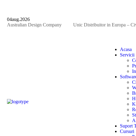
04
aug.
2026
Australian Design Company
●
Unic Distribuitor in Europa – Ci
Acasa
Servicii
C
Pr
In
Softwar
Ci
W
B
H
K
R
S
A
Suport 
Cursuri