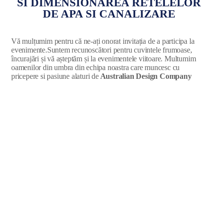
SI DIMENSIONAREA RETELELOR
DE APA SI CANALIZARE
Vă mulțumim pentru că ne-ați onorat invitația de a participa la
evenimente.Suntem recunoscători pentru cuvintele frumoase,
încurajări și vă așteptăm și la evenimentele viitoare. Multumim
oamenilor din umbra din echipa noastra care muncesc cu
pricepere si pasiune alaturi de
Australian Design Company