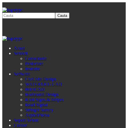
Acasa
Servicii
Consultanta
Proiectare
Instruire
Software
Civil Site Design
WATERNET- CAD
BricsCAD
Horizontal Design
Kobi Signs & Stripes
Road Signal
Stringer Survey
AsphaltNova
Suport Tehnic
Cursuri