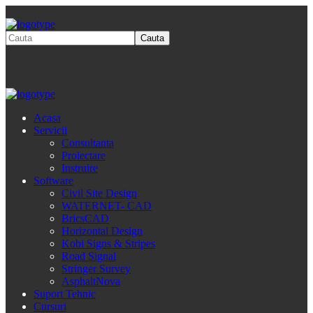
Acasa
Servicii
Consultanta
Proiectare
Instruire
Software
Civil Site Design
WATERNET- CAD
BricsCAD
Horizontal Design
Kobi Signs & Stripes
Road Signal
Stringer Survey
AsphaltNova
Suport Tehnic
Cursuri