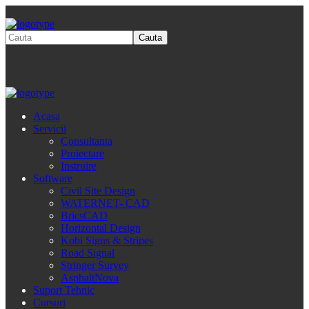
Acasa
Servicii
Consultanta
Proiectare
Instruire
Software
Civil Site Design
WATERNET- CAD
BricsCAD
Horizontal Design
Kobi Signs & Stripes
Road Signal
Stringer Survey
AsphaltNova
Suport Tehnic
Cursuri