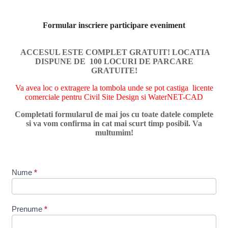
Formular inscriere participare eveniment
ACCESUL ESTE COMPLET GRATUIT! LOCATIA
DISPUNE DE 100 LOCURI DE PARCARE
GRATUITE!
Va avea loc o extragere la tombola unde se pot castiga licente
comerciale pentru Civil Site Design si WaterNET-CAD
Completati formularul de mai jos cu toate datele complete
si va vom confirma in cat mai scurt timp posibil. Va
multumim!
Formular
Nume
*
eveniment
20ani
Prenume
*