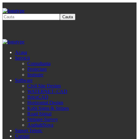
Acasa
Servicii
Consultanta
Proiectare
Instruire
Software
Civil Site Design
WATERNET- CAD
BricsCAD
Horizontal Design
Kobi Signs & Stripes
Road Signal
Stringer Survey
AsphaltNova
Suport Tehnic
Cursuri