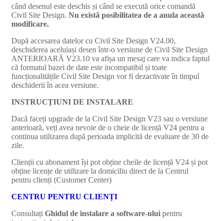
când desenul este deschis și când se execută orice comandă
Civil Site Design.
Nu există posibilitatea de a anula această
modificare.
După accesarea datelor cu Civil Site Design V24.00,
deschiderea aceluiași desen într-o versiune de Civil Site Design
ANTERIOARĂ V23.10 va afișa un mesaj care va indica faptul
că formatul bazei de date este incompatibil și toate
funcționalitățile Civil Site Design vor fi dezactivate în timpul
deschiderii în acea versiune.
INSTRUCȚIUNI DE INSTALARE
Dacă faceți upgrade de la Civil Site Design V23 sau o versiune
anterioară, veți avea nevoie de o cheie de licență V24 pentru a
continua utilizarea după perioada implicită de evaluare de 30 de
zile.
Clienții cu abonament își pot obține cheile de licență V24 și pot
obține licențe de utilizare la domiciliu direct de la Centrul
pentru clienți (Customer Center)
CENTRU PENTRU CLIENȚI
Consultați
Ghidul de instalare a software-ului
pentru