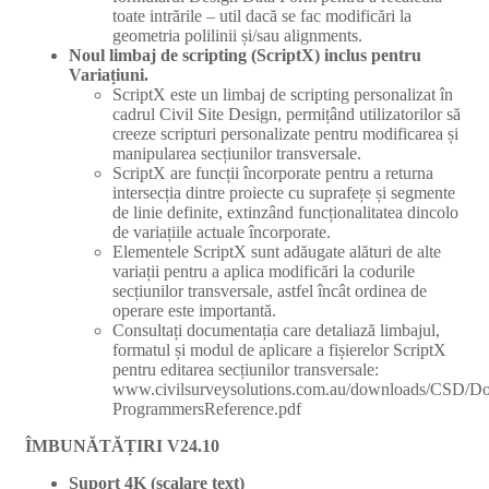
toate intrările – util dacă se fac modificări la
geometria polilinii și/sau alignments.
Noul limbaj de scripting (ScriptX) inclus pentru
Variațiuni.
ScriptX este un limbaj de scripting personalizat în
cadrul Civil Site Design, permițând utilizatorilor să
creeze scripturi personalizate pentru modificarea și
manipularea secțiunilor transversale.
ScriptX are funcții încorporate pentru a returna
intersecția dintre proiecte cu suprafețe și segmente
de linie definite, extinzând funcționalitatea dincolo
de variațiile actuale încorporate.
Elementele ScriptX sunt adăugate alături de alte
variații pentru a aplica modificări la codurile
secțiunilor transversale, astfel încât ordinea de
operare este importantă.
Consultați documentația care detaliază limbajul,
formatul și modul de aplicare a fișierelor ScriptX
pentru editarea secțiunilor transversale:
www.civilsurveysolutions.com.au/downloads/CSD/Do
ProgrammersReference.pdf
ÎMBUNĂTĂȚIRI V24.10
Suport 4K (scalare text)