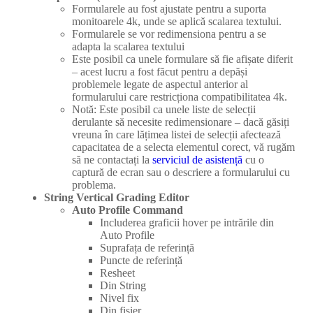
Formularele au fost ajustate pentru a suporta
monitoarele 4k, unde se aplică scalarea textului.
Formularele se vor redimensiona pentru a se
adapta la scalarea textului
Este posibil ca unele formulare să fie afișate diferit
– acest lucru a fost făcut pentru a depăși
problemele legate de aspectul anterior al
formularului care restricționa compatibilitatea 4k.
Notă: Este posibil ca unele liste de selecții
derulante să necesite redimensionare – dacă găsiți
vreuna în care lățimea listei de selecții afectează
capacitatea de a selecta elementul corect, vă rugăm
să ne contactați la
serviciul de asistență
cu o
captură de ecran sau o descriere a formularului cu
problema.
String Vertical Grading Editor
Auto Profile Command
Includerea graficii hover pe intrările din
Auto Profile
Suprafața de referință
Puncte de referință
Resheet
Din String
Nivel fix
Din fișier