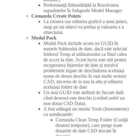
Performanță îmbunătățită la Rezolvarea
suprafețelor în Subgrade Model Manager
Comanda Create Points
La crearea sau editarea grafică a unui punct,
snap pe un obiect va prelua și valoarea z a
obiectului.
Modul Pack
Modul Pack include acum un GUID în
numele folderului de date, dacă este selectat
folderul Temp al utilizatorului ca fiind calea
de acces la date. Acest lucru este util pentru
recuperarea fișierelor de date și rezolvă
problemele legate de deschiderea aceluiași
nume de desen deschis în mai multe sesiuni
CAD, trecerea de la una la alta și editarea
aceluiași folder de date
Un nou GUID este atribuit de fiecare dată
când desenul este deschis (creând astfel un
nou dosar CSD Data).
A fost adăugat un meniu Tools (Instrumente)
cu următoarele:
Comanda Clean Temp Folder (Curăță
dosarul temporar), care șterge toate
dosarele de date CSD stocate în