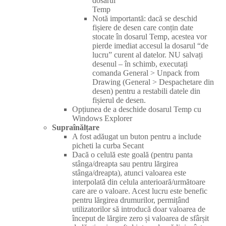
dosarul
Temp
Notă importantă: dacă se deschid
fișiere de desen care conțin date
stocate în dosarul Temp, acestea vor
pierde imediat accesul la dosarul “de
lucru” curent al datelor. NU salvați
desenul – în schimb, executați
comanda General > Unpack from
Drawing (General > Despachetare din
desen) pentru a restabili datele din
fișierul de desen.
Opțiunea de a deschide dosarul Temp cu
Windows Explorer
Supraînălțare
A fost adăugat un buton pentru a include
picheti la curba Secant
Dacă o celulă este goală (pentru panta
stânga/dreapta sau pentru lărgirea
stânga/dreapta), atunci valoarea este
interpolată din celula anterioară/următoare
care are o valoare. Acest lucru este benefic
pentru lărgirea drumurilor, permițând
utilizatorilor să introducă doar valoarea de
început de lărgire zero și valoarea de sfârșit