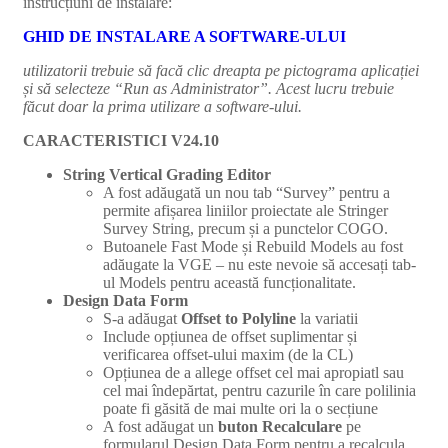
instrucțiuni de instalare:
GHID DE INSTALARE A SOFTWARE-ULUI
utilizatorii trebuie să facă clic dreapta pe pictograma aplicației
și să selecteze “Run as Administrator”. Acest lucru trebuie
făcut doar la prima utilizare a software-ului.
CARACTERISTICI V24.10
String Vertical Grading Editor
A fost adăugată un nou tab “Survey” pentru a
permite afișarea liniilor proiectate ale Stringer
Survey String, precum și a punctelor COGO.
Butoanele Fast Mode și Rebuild Models au fost
adăugate la VGE – nu este nevoie să accesați tab-
ul Models pentru această funcționalitate.
Design Data Form
S-a adăugat
Offset to Polyline
la variatii
Include opțiunea de offset suplimentar și
verificarea offset-ului maxim (de la CL)
Opțiunea de a allege offset cel mai apropiatl sau
cel mai îndepărtat, pentru cazurile în care polilinia
poate fi găsită de mai multe ori la o secțiune
A fost adăugat un
buton Recalculare
pe
formularul Design Data Form pentru a recalcula