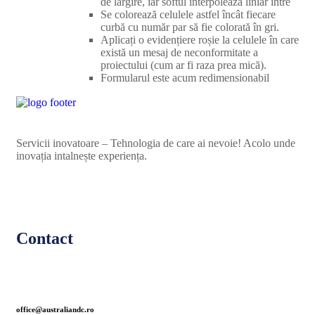
de lărgire, iar softul interpolează liniar între
Se colorează celulele astfel încât fiecare
curbă cu număr par să fie colorată în gri.
Aplicați o evidențiere roșie la celulele în care
există un mesaj de neconformitate a
proiectului (cum ar fi raza prea mică).
Formularul este acum redimensionabil
Servicii inovatoare – Tehnologia de care ai nevoie! Acolo unde
inovația intalnește experiența.
Contact
office@australiandc.ro