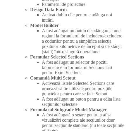
Parametrii de proiectare
Design Data Form
Activat dublu clic pentru a adăuga noi
intrări.
Model Builder
A fost adăugat un buton de adăugare a unei
regiuni la formularul de includere/excludere
a codurilor pentru a simplifica selecția
pozitiilor kilometrice de început și de sfârșit
(stații) într-o singură operațiune.
Formular Selected Sections
A fost adăugat un selector de pozitii
kilometrice în formularul Sections List
pentru Extra Sections.
Comandă Multi Setout
Activează listele Selected Sections care
urmează să fie utilizate pentru pozițiile
punctelor pentru care se face Setout.
A fost adăugat un buton pentru a edita lista
secțiunilor selectate
Formularul Subgrade Model Manager
A fost adăugată o setare pentru a afișa
vizualizări complete ale secțiunilor doar
pentru secțiunile standard (nu toate secțiunile
utilizate)